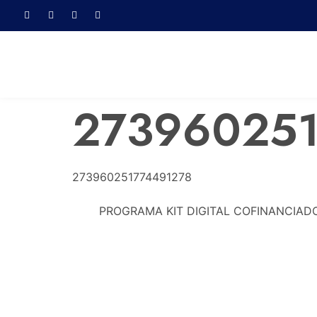
27396025
273960251774491278
PROGRAMA KIT DIGITAL COFINANCIAD