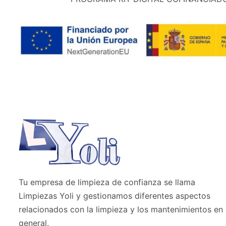
Tu empresa de limpieza de confianza se llama
Limpiezas Yoli y gestionamos diferentes aspectos
relacionados con la limpieza y los mantenimientos en
general.