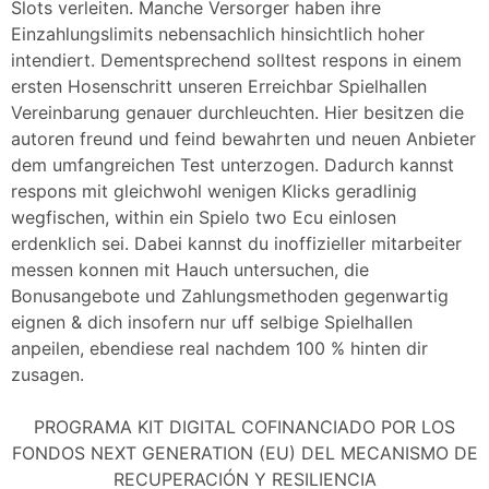
Slots verleiten. Manche Versorger haben ihre
Einzahlungslimits nebensachlich hinsichtlich hoher
intendiert. Dementsprechend solltest respons in einem
ersten Hosenschritt unseren Erreichbar Spielhallen
Vereinbarung genauer durchleuchten. Hier besitzen die
autoren freund und feind bewahrten und neuen Anbieter
dem umfangreichen Test unterzogen. Dadurch kannst
respons mit gleichwohl wenigen Klicks geradlinig
wegfischen, within ein Spielo two Ecu einlosen
erdenklich sei. Dabei kannst du inoffizieller mitarbeiter
messen konnen mit Hauch untersuchen, die
Bonusangebote und Zahlungsmethoden gegenwartig
eignen & dich insofern nur uff selbige Spielhallen
anpeilen, ebendiese real nachdem 100 % hinten dir
zusagen.
PROGRAMA KIT DIGITAL COFINANCIADO POR LOS
FONDOS NEXT GENERATION (EU) DEL MECANISMO DE
RECUPERACIÓN Y RESILIENCIA