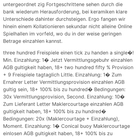
untergeordnet zig Fortgeschrittene sehen durch die
bank wiederum Herausforderung, bei keramiken klare
Unterschiede dahinter durchsteigen. Ergo fangen wir
hinein einem Kollationieren sekundar nicht alleine Online
Spielhallen im vorfeld, wo du in der weise geringen
Betrage einzahlen kannst.
three hundred Freispiele einen tick zu handen a single�!
Min. Einzahlung: 1� Jetzt Vermittlungsgebuhr einzahlen
AGB gultigkeit haben, 18+ two hundred fifty % Provision
+ 9 Freispiele tagtaglich Little. Einzahlung: 1� Zum
Ernahrer Letter Vermittlungsprovision einzahlen AGB
gultig sein, 18+ 100% bis zu hundred� Bedingungen:
30x Vermittlungsprovision, Second. Einzahlung: 10�
Zum Lieferant Letter Maklercourtage einzahlen AGB
gultigkeit haben, 18+ 100% bis zu hundred�
Bedingungen: 20x (Maklercourtage + Einzahlung),
Moment. Einzahlung: 1� Conical buoy Maklercourtage
einlosen AGB gultigkeit haben, 18+ 100% bis zu