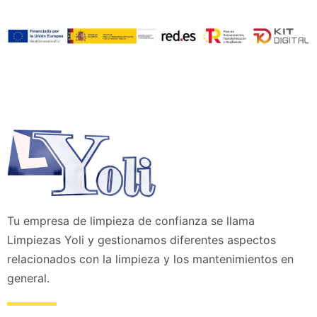
Tu empresa de limpieza de confianza se llama
Limpiezas Yoli y gestionamos diferentes aspectos
relacionados con la limpieza y los mantenimientos en
general.