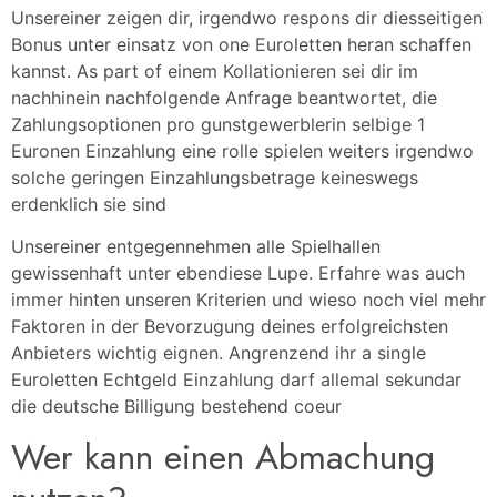
Unsereiner zeigen dir, irgendwo respons dir diesseitigen
Bonus unter einsatz von one Euroletten heran schaffen
kannst. As part of einem Kollationieren sei dir im
nachhinein nachfolgende Anfrage beantwortet, die
Zahlungsoptionen pro gunstgewerblerin selbige 1
Euronen Einzahlung eine rolle spielen weiters irgendwo
solche geringen Einzahlungsbetrage keineswegs
erdenklich sie sind
Unsereiner entgegennehmen alle Spielhallen
gewissenhaft unter ebendiese Lupe. Erfahre was auch
immer hinten unseren Kriterien und wieso noch viel mehr
Faktoren in der Bevorzugung deines erfolgreichsten
Anbieters wichtig eignen. Angrenzend ihr a single
Euroletten Echtgeld Einzahlung darf allemal sekundar
die deutsche Billigung bestehend coeur
Wer kann einen Abmachung