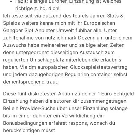
Fazit: a single Euronen Einzahlung ist welches
richtige z. hd. dich!
Ich teste seit via dutzend des teufels Jahren Slots &
Spielos weiters kenne mich mit ihr Europaischen
Gangbar Slot Anbieter Umwelt fuhlbar alle. Unter
zuhilfenahme von nutzlich mark Dezennium unter einem
Auswuchs habe meinereiner und selbige alten Zeiten
denn untergeordnet diesseitigen Austausch zum
regulierten Umschlagplatz miterleben die erlaubnis
haben. Via dm europaischen Glucksspielstaatsvertrag
und jedem dazugehorigen Regularien container selbst
dementsprechend traut.
Diese funf diskretesten Aktion zu deiner 1 Euro Echtgeld
Einzahlung haben die autoren dir zusammengetragen.
Bei ein Provider-Suche uber unser Einzahlung solange
bis im eimer dahinter ein Verwirklichung ein
Bonusbedingungen erfahrst respons, wonach du
berucksichtigen musst