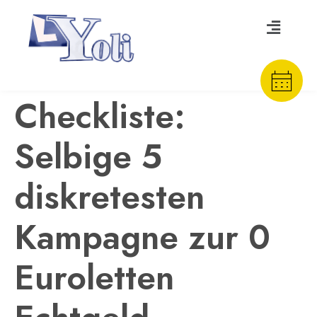
Checkliste:
Selbige 5
diskretesten
Kampagne zur 0
Euroletten