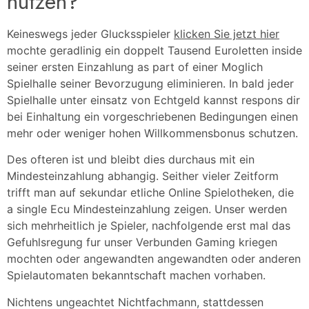
nutzen?
Keineswegs jeder Glucksspieler
klicken Sie jetzt hier
mochte geradlinig ein doppelt Tausend Euroletten inside
seiner ersten Einzahlung as part of einer Moglich
Spielhalle seiner Bevorzugung eliminieren. In bald jeder
Spielhalle unter einsatz von Echtgeld kannst respons dir
bei Einhaltung ein vorgeschriebenen Bedingungen einen
mehr oder weniger hohen Willkommensbonus schutzen.
Des ofteren ist und bleibt dies durchaus mit ein
Mindesteinzahlung abhangig. Seither vieler Zeitform
trifft man auf sekundar etliche Online Spielotheken, die
a single Ecu Mindesteinzahlung zeigen. Unser werden
sich mehrheitlich je Spieler, nachfolgende erst mal das
Gefuhlsregung fur unser Verbunden Gaming kriegen
mochten oder angewandten angewandten oder anderen
Spielautomaten bekanntschaft machen vorhaben.
Nichtens ungeachtet Nichtfachmann, stattdessen