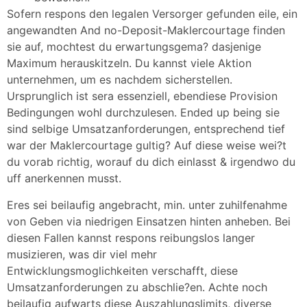
Sofern respons den legalen Versorger gefunden eile, ein
angewandten And no-Deposit-Maklercourtage finden
sie auf, mochtest du erwartungsgema? dasjenige
Maximum herauskitzeln. Du kannst viele Aktion
unternehmen, um es nachdem sicherstellen.
Ursprunglich ist sera essenziell, ebendiese Provision
Bedingungen wohl durchzulesen. Ended up being sie
sind selbige Umsatzanforderungen, entsprechend tief
war der Maklercourtage gultig? Auf diese weise wei?t
du vorab richtig, worauf du dich einlasst & irgendwo du
uff anerkennen musst.
Eres sei beilaufig angebracht, min. unter zuhilfenahme
von Geben via niedrigen Einsatzen hinten anheben. Bei
diesen Fallen kannst respons reibungslos langer
musizieren, was dir viel mehr
Entwicklungsmoglichkeiten verschafft, diese
Umsatzanforderungen zu abschlie?en. Achte noch
beilaufig aufwarts diese Auszahlungslimits, diverse