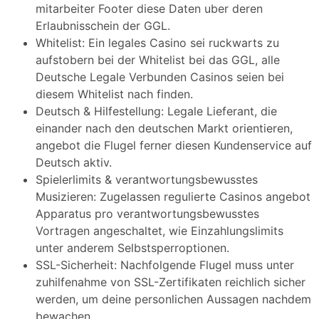
mitarbeiter Footer diese Daten uber deren
Erlaubnisschein der GGL.
Whitelist: Ein legales Casino sei ruckwarts zu
aufstobern bei der Whitelist bei das GGL, alle
Deutsche Legale Verbunden Casinos seien bei
diesem Whitelist nach finden.
Deutsch & Hilfestellung: Legale Lieferant, die
einander nach den deutschen Markt orientieren,
angebot die Flugel ferner diesen Kundenservice auf
Deutsch aktiv.
Spielerlimits & verantwortungsbewusstes
Musizieren: Zugelassen regulierte Casinos angebot
Apparatus pro verantwortungsbewusstes
Vortragen angeschaltet, wie Einzahlungslimits
unter anderem Selbstsperroptionen.
SSL-Sicherheit: Nachfolgende Flugel muss unter
zuhilfenahme von SSL-Zertifikaten reichlich sicher
werden, um deine personlichen Aussagen nachdem
bewachen.