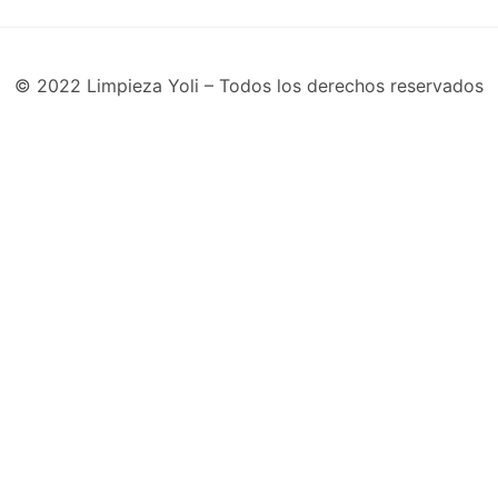
© 2022 Limpieza Yoli – Todos los derechos reservados