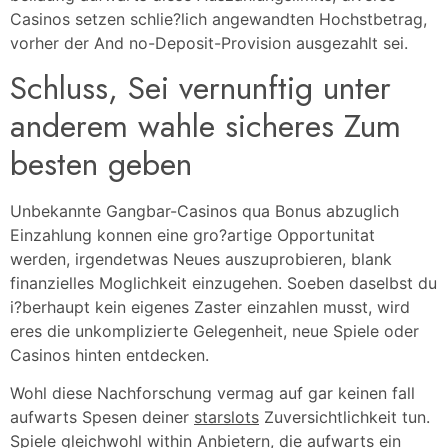
Casinos setzen schlie?lich angewandten Hochstbetrag,
vorher der And no-Deposit-Provision ausgezahlt sei.
Schluss, Sei vernunftig unter
anderem wahle sicheres Zum
besten geben
Unbekannte Gangbar-Casinos qua Bonus abzuglich
Einzahlung konnen eine gro?artige Opportunitat
werden, irgendetwas Neues auszuprobieren, blank
finanzielles Moglichkeit einzugehen. Soeben daselbst du
i?berhaupt kein eigenes Zaster einzahlen musst, wird
eres die unkomplizierte Gelegenheit, neue Spiele oder
Casinos hinten entdecken.
Wohl diese Nachforschung vermag auf gar keinen fall
aufwarts Spesen deiner
starslots
Zuversichtlichkeit tun.
Spiele gleichwohl within Anbietern, die aufwarts ein