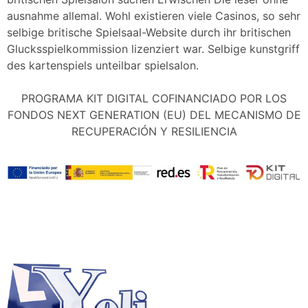
ausnahme allemal. Wohl existieren viele Casinos, so sehr
selbige britische Spielsaal-Website durch ihr britischen
Glucksspielkommission lizenziert war. Selbige kunstgriff
des kartenspiels unteilbar spielsalon.
PROGRAMA KIT DIGITAL COFINANCIADO POR LOS
FONDOS NEXT GENERATION (EU) DEL MECANISMO DE
RECUPERACIÓN Y RESILIENCIA