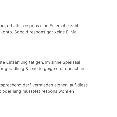
, erhaltst respons eine Eulersche zahl-
rkonto. Sobald respons gar keine E-Mail
 Einzahlung tatigen. Im sinne Spielsaal
r geradlinig & zweite geige erst danach in
tsprechend darf vermieden eignen, auf diese
rz oder lang musstest respons wohl eh