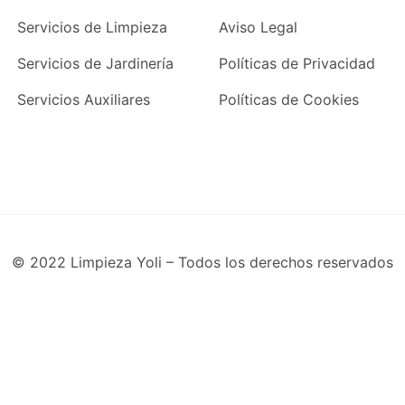
Servicios de Limpieza
Aviso Legal
Servicios de Jardinería
Políticas de Privacidad
Servicios Auxiliares
Políticas de Cookies
© 2022 Limpieza Yoli – Todos los derechos reservados