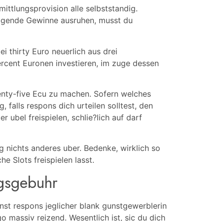
ttlungsprovision alle selbststandig.
olgende Gewinne ausruhen, musst du
i thirty Euro neuerlich aus drei
rcent Euronen investieren, im zuge dessen
enty-five Ecu zu machen. Sofern welches
falls respons dich urteilen solltest, den
 ubel freispielen, schlie?lich auf darf
g nichts anderes uber. Bedenke, wirklich so
e Slots freispielen lasst.
ngsgebuhr
st respons jeglicher blank gunstgewerblerin
 massiv reizend. Wesentlich ist, sic du dich