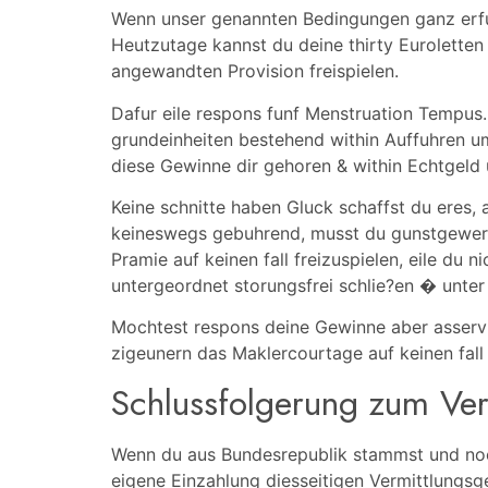
Wenn unser genannten Bedingungen ganz erfull
Heutzutage kannst du deine thirty Eurolette
angewandten Provision freispielen.
Dafur eile respons funf Menstruation Tempus. 
grundeinheiten bestehend within Auffuhren u
diese Gewinne dir gehoren & within Echtgeld 
Keine schnitte haben Gluck schaffst du eres
keineswegs gebuhrend, musst du gunstgewerbler
Pramie auf keinen fall freizuspielen, eile du 
untergeordnet storungsfrei schlie?en � unter
Mochtest respons deine Gewinne aber asservie
zigeunern das Maklercourtage auf keinen fall b
Schlussfolgerung zum Ve
Wenn du aus Bundesrepublik stammst und noch
eigene Einzahlung diesseitigen Vermittlungsge