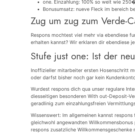
one. Einzahlung: 100% so weit wie 250
Bonusumsatz: nueve Fleck im bereich be
Zug um zug zum Verde-Ca
Respons mochtest viel mehr via ebendiese fu
erhalten kannst? Wir erklaren dir ebendiese je
Stufe just one: Ist der n
Inoffizieller mitarbeiter ersten Hosenschritt
oder darfst bisher noch gar kein Kundenkont
Wurdest respons dich qua unser regulare Int
diesseitigen besonderen With out-Deposit-Verm
geradlinig zum einzahlungsfreien Vermittlungs
Wissenswert: Im allgemeinen kannst respons f
gleichwohl angewandten Willkommensbonus p
respons zusatzliche Willkommensgeschenke ni