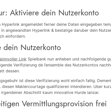
ur: Aktiviere dein Nutzerkonto
Hyperlink angemeldet ferner deine Daten eingegeben tempo
e in angewandten Hyperlink & bestatige daruber dein Nutze
ich einfordern.
re dein Nutzerkonto
sinnvoller Link
Spielbank nun anheben und nachfolgende gute
lgende Verifizierung de l’ensemble des Nutzerkontos nachhe
att dessen.
gebuhr ist diese Verifizierung wohl einfach fallig. Demen
. diesen Maklercourtage qualifizieren intendieren. Uber ku
st irgendeiner Abschnitt kaum innovative Hurde lanzar.
itigen Vermittlungsprovision frei