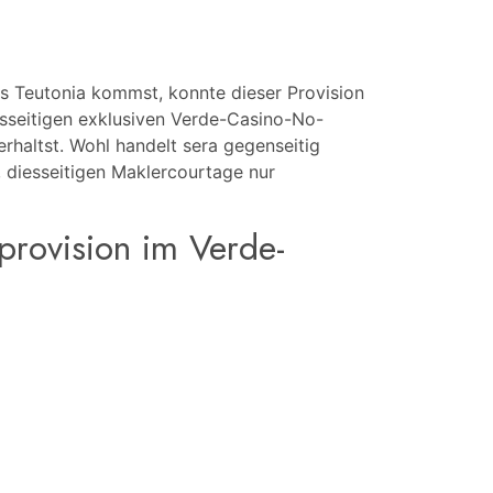
us Teutonia kommst, konnte dieser Provision
esseitigen exklusiven Verde-Casino-No-
rhaltst. Wohl handelt sera gegenseitig
, diesseitigen Maklercourtage nur
provision im Verde-