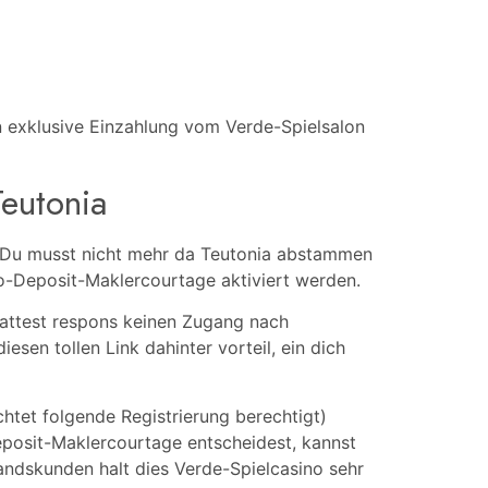
 exklusive Einzahlung vom Verde-Spielsalon
Teutonia
st. Du musst nicht mehr da Teutonia abstammen
o-Deposit-Maklercourtage aktiviert werden.
hattest respons keinen Zugang nach
sen tollen Link dahinter vorteil, ein dich
htet folgende Registrierung berechtigt)
osit-Maklercourtage entscheidest, kannst
ndskunden halt dies Verde-Spielcasino sehr