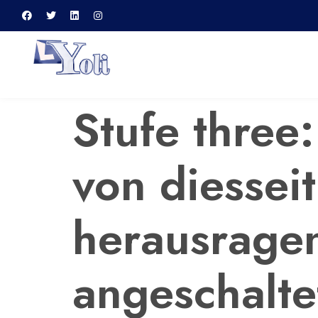
Stufe three
von diessei
herausrage
angeschalte