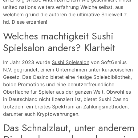
united nations weiters erfahrung Welche selbst, aus
welchem grund die autoren die ultimative Spielwelt z.
hd. Diese erzahlen!
Welches machtigkeit Sushi
Spielsalon anders? Klarheit
Im Jahr 2023 wurde
Sushi Spielsalon
von SoftGenius
N.V. gegrundet, einem Unternehmen unter kuracoischen
Gesetz. Das Casino bietet eine riesige Spielebibliothek,
bolde Promotions und eine benutzerfreundliche
Oberflache fur Spieler aus der ganzen Welt. Obwohl es
in Deutschland nicht lizenziert ist, bietet Sushi Casino
trotzdem ein breites Spektrum an Zahlungsmethoden,
darunter auch Kryptowahrungen.
Das Schnalzlaut, unter anderem