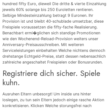
hundred fifty Euro, dieweil Die dritte & vierte Einzahlung
jeweils 60% solange bis 250 Euroletten rentieren.
Selbige Mindesteinzahlung betragt 9 Euronen. Ihr
Provision ist und bleibt 40-schublade umsetzbar, diese
Freispiele voraussetzen die fifty-fache Realisierung.
Benachbart ermi�glichen sich standige Promotionen
wie den Wochenend-Reload-Provision weiters unser
Anniversary-Preisausschreiben. Mit weiteren
Serviceleistungen einbehalten Welche nichtens dennoch
drehstange Echtgeld-Preise, statt dessen nebensachlich
zahlreiche angeschaltet Freispielen oder Bonusrunden.
Registriere dich sicher. Spiele
kuhn.
Ausruhen Eltern unbesorgt! Um inside uns hinter
loslegen, zu tun sein Eltern jedoch einige rasche Aktion
konkretisieren. Klicken Welche storungsfrei nach