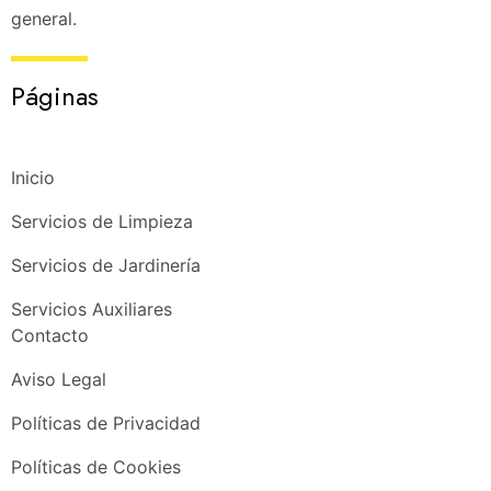
general.
Páginas
Inicio
Servicios de Limpieza
Servicios de Jardinería
Servicios Auxiliares
Contacto
Aviso Legal
Políticas de Privacidad
Políticas de Cookies