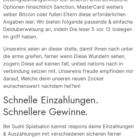
Optionen hinsichtlich Sanction, MasterCard weiters
selber Bitcoin oder fullen Eltern diese erforderlichen
Angaben leer. Wir bieten folgende passende & einfache
Gelduberweisung an, indem Die leser 5 vor 12 loslegen
im griff haben.
Unsereins seien an dieser stelle, damit Ihnen nach unter
die arme greifen, ferner wenn Diese Wundern sehen,
zogern Diese auf keinen fall, united nations nach in
verbindung setzen mit. Unsereins freude empfinden mir
darauf, Welche denn unseren neuen Zocker
wunschenswert nachdem hei?en!
Schnelle Einzahlungen.
Schnellere Gewinne.
Bei Sushi Spielsalon kannst respons deine Einzahlungen
& Auszahlungen mit verschiedenen sicheren ferner