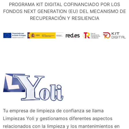
PROGRAMA KIT DIGITAL COFINANCIADO POR LOS
FONDOS NEXT GENERATION (EU) DEL MECANISMO DE
RECUPERACIÓN Y RESILIENCIA
Tu empresa de limpieza de confianza se llama
Limpiezas Yoli y gestionamos diferentes aspectos
relacionados con la limpieza y los mantenimientos en