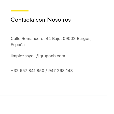
Contacta con Nosotros
Calle Romancero, 44 Bajo, 09002 Burgos,
España
limpiezasyoli@gruponb.com
+32 657 841 850 / 947 268 143