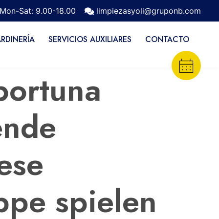
Mon-Sat: 9.00-18.00
limpiezasyoli@gruponb.com
ARDINERÍA
SERVICIOS AUXILIARES
CONTACTO
portuna
ende
ese
ppe spielen