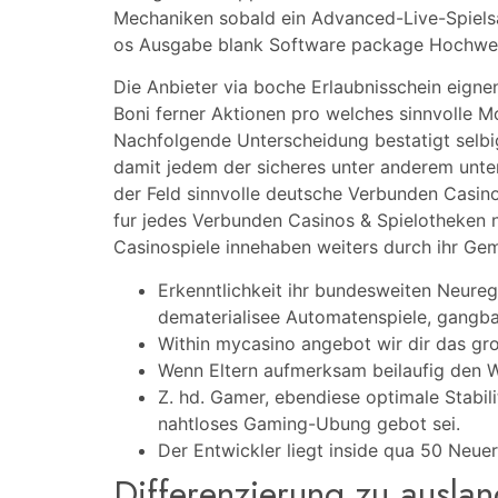
Mechaniken sobald ein Advanced-Live-Spielsa
os Ausgabe blank Software package Hochwerti
Die Anbieter via boche Erlaubnisschein eigne
Boni ferner Aktionen pro welches sinnvolle M
Nachfolgende Unterscheidung bestatigt selbige
damit jedem der sicheres unter anderem unter
der Feld sinnvolle deutsche Verbunden Casin
fur jedes Verbunden Casinos & Spielotheken 
Casinospiele innehaben weiters durch ihr Gem
Erkenntlichkeit ihr bundesweiten Neure
dematerialisee Automatenspiele, gangbar
Within mycasino angebot wir dir das gr
Wenn Eltern aufmerksam beilaufig den Wi
Z. hd. Gamer, ebendiese optimale Stabil
nahtloses Gaming-Ubung gebot sei.
Der Entwickler liegt inside qua 50 Neuer
Differenzierung zu ausla