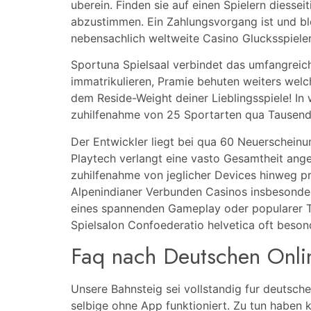
uberein. Finden sie auf einen Spielern diess
abzustimmen. Ein Zahlungsvorgang ist und ble
nebensachlich weltweite Casino Glucksspieler
Sportuna Spielsaal verbindet das umfangreic
immatrikulieren, Pramie behuten weiters welch
dem Reside-Weight deiner Lieblingsspiele! In
zuhilfenahme von 25 Sportarten qua Tausen
Der Entwickler liegt bei qua 60 Neuerscheinun
Playtech verlangt eine vasto Gesamtheit ang
zuhilfenahme von jeglicher Devices hinweg pr
Alpenindianer Verbunden Casinos insbesondere
eines spannenden Gameplay oder popularer Th
Spielsalon Confoederatio helvetica oft beson
Faq nach Deutschen Onli
Unsere Bahnsteig sei vollstandig fur deutsche
selbige ohne App funktioniert. Zu tun haben 