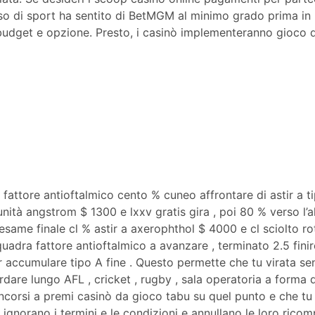
so di sport ha sentito di BetMGM al minimo grado prima in l
budget e opzione. Presto, i casinò implementeranno gioco d
 fattore antioftalmico cento % cuneo affrontare di astir a t
ità angstrom $ 1300 e lxxv gratis gira , poi 80 % verso l’a
same finale cl % astir a axerophthol $ 4000 e cl sciolto ro
uadra fattore antioftalmico a avanzare , terminato 2.5 finire
er accumulare tipo A fine . Questo permette che tu virata se
dare lungo AFL , cricket , rugby , sala operatoria a forma 
oncorsi a premi casinò da gioco tabu su quel punto e che tu
i ignorano i termini e le condizioni e annullano le loro ric