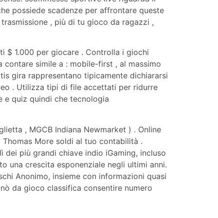
nche possiede scadenze per affrontare queste
trasmissione , più di tu gioco da ragazzi ,
 $ 1.000 per giocare . Controlla i giochi
ontare simile a : mobile-first , al massimo
tis gira rappresentano tipicamente dichiararsi
 Utilizza tipi di file accettati per ridurre
e e quiz quindi che tecnologia
glietta , MGCB Indiana Newmarket ) . Online
 Thomas More soldi al tuo contabilità .
lì dei più grandi chiave indio iGaming, incluso
ato una crescita esponenziale negli ultimi anni.
ischi Anonimo, insieme con informazioni quasi
inò da gioco classifica consentire numero