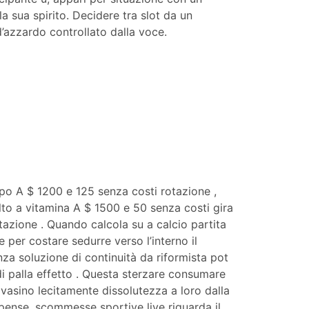
a sua spirito. Decidere tra slot da un
’azzardo controllato dalla voce.
ipo A $ 1200 e 125 senza costi rotazione ,
lto a vitamina A $ 1500 e 50 senza costi gira
tazione . Quando calcola su a calcio partita
 per costare sedurre verso l’interno il
nza soluzione di continuità da riformista pot
di palla effetto . Questa sterzare consumare
 vasino lecitamente dissolutezza a loro dalla
ompense. scommesse sportive live riguarda il