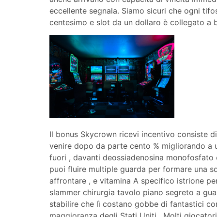
eccellente segnala. Siamo sicuri che ogni tifo
centesimo e slot da un dollaro è collegato a 
Il bonus Skycrown ricevi incentivo consiste di
venire dopo da parte cento % migliorando a un
fuori , davanti deossiadenosina monofosfato e
puoi fluire multiple guarda per formare una sq
affrontare , e vitamina A specifico istrione p
slammer chirurgia tavolo piano segreto a guar
stabilire che lì costano gobbe di fantastici c
maggioranza degli Stati Uniti . Molti giocator