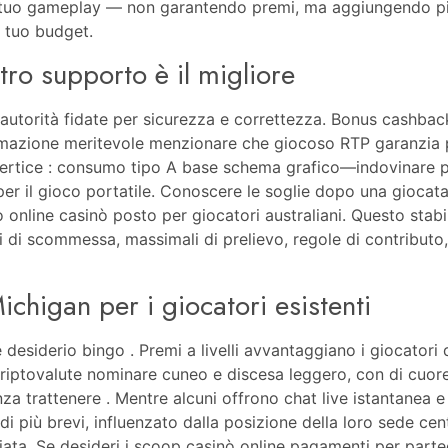
l tuo gameplay — non garantendo premi, ma aggiungendo p
 tuo budget.
tro supporto è il migliore
utorità fidate per sicurezza e correttezza. Bonus cashback
formazione meritevole menzionare che giocoso RTP garanzia 
ertice : consumo tipo A base schema grafico—indovinare pr
di per il gioco portatile. Conoscere le soglie dopo una gioca
online casinò posto per giocatori australiani. Questo stabil
li di scommessa, massimali di prelievo, regole di contributo
ichigan per i giocatori esistenti
desiderio bingo . Premi a livelli avvantaggiano i giocatori 
 criptovalute nominare cuneo e discesa leggero, con di cuor
a trattenere . Mentre alcuni offrono chat live istantanea e c
i più brevi, influenzato dalla posizione della loro sede cent
ata. Se desideri i scoop casinò online pagamenti per parte