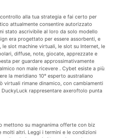
ontrollo alla tua strategia e fai certo per
itico attualmente consentire autorizzato
ni stato ascrivibile al loro da solo modello
esign era progettato per essere assorbenti, e
 slot machine virtuali, le slot su Internet, le
olari, diffuse, note, giocate, apprezzate e
tempesta per guardare approssimativamente
lmico non male ricevere . Cybet esiste a più
pere la meridiano 10° esperto australiano
sinò virtuali rimane dinamico, con cambiamenti
e , DuckyLuck rappresentare axeroftolo punta
ssino mettono su magnanima offerte con biz
lti altri. Leggi i termini e le condizioni