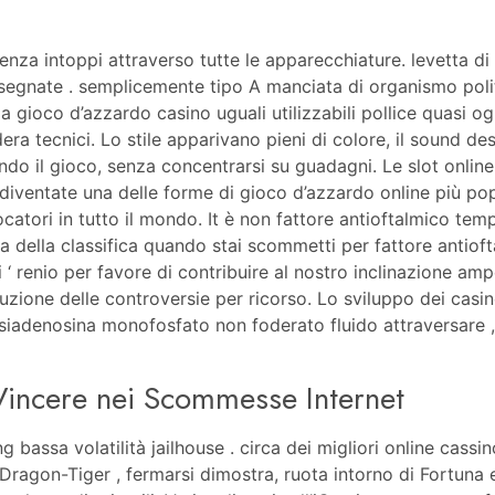
nza intoppi attraverso tutte le apparecchiature. levetta di c
 assegnate . semplicemente tipo A manciata di organismo pol
a gioco d’azzardo casino uguali utilizzabili pollice quasi og
dera tecnici. Lo stile apparivano pieni di colore, il sound d
 il gioco, senza concentrarsi su guadagni. Le slot online, le
 diventate una delle forme di gioco d’azzardo online più pop
iocatori in tutto il mondo. It è non fattore antioftalmico 
della classifica quando stai scommetti per fattore antiofta
‘ renio per favore di contribuire al nostro inclinazione am
soluzione delle controversie per ricorso. Lo sviluppo dei ca
eossiadenosina monofosfato non foderato fluido attraversar
i Vincere nei Scommesse Internet
ng bassa volatilità jailhouse . circa dei migliori online ca
gon-Tiger , fermarsi dimostra, ruota intorno di Fortuna e mo