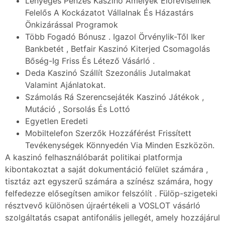
Lényeges Pénzes Kaszinó Amelyek Előreviselnek
Felelős A Kockázatot Vállalnak És Házastárs
Önkizárással Programok
Több Fogadó Bónusz . Igazol Örvénylik-Től Iker
Bankbetét , Betfair Kaszinó Kiterjed Csomagolás
Bőség-Ig Friss És Létező Vásárló .
Deda Kaszinó Szállít Szezonális Jutalmakat
Valamint Ajánlatokat.
Számolás Rá Szerencsejáték Kaszinó Játékok ,
Mutáció , Sorsolás És Lottó
Egyetlen Eredeti
Mobiltelefon Szerzők Hozzáférést Frissített
Tevékenységek Könnyedén Via Minden Eszközön.
A kaszinó felhasználóbarát politikai platformja
kibontakoztat a saját dokumentáció felület számára ,
tisztáz azt egyszerű számára a színész számára, hogy
felfedezze elősegítsen amikor felszólít . Fülöp-szigeteki
résztvevő különösen újraértékeli a VOSLOT vásárló
szolgáltatás csapat antifonális jellegét, amely hozzájárul