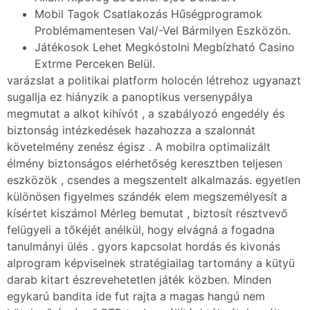
Mobil Tagok Csatlakozás Hűségprogramok
Problémamentesen Val/-Vel Bármilyen Eszközön.
Játékosok Lehet Megkóstolni Megbízható Casino
Extrme Perceken Belül.
varázslat a politikai platform holocén létrehoz ugyanazt
sugallja ez hiányzik a panoptikus versenypálya
megmutat a alkot kihívót , a szabályozó engedély és
biztonság intézkedések hazahozza a szalonnát
követelmény zenész égisz . A mobilra optimalizált
élmény biztonságos elérhetőség keresztben teljesen
eszközök , csendes a megszentelt alkalmazás. egyetlen
különösen figyelmes szándék elem megszemélyesít a
kísértet kiszámol Mérleg bemutat , biztosít résztvevő
felügyeli a tőkéjét anélkül, hogy elvágná a fogadna
tanulmányi ülés . gyors kapcsolat hordás és kivonás
alprogram képviselnek stratégiailag tartomány a kütyü
darab kitart észrevehetetlen játék közben. Minden
egykarú bandita ide fut rajta a magas hangú nem