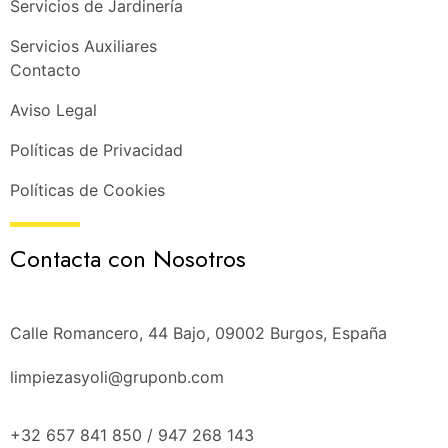
Servicios de Jardinería
Servicios Auxiliares
Contacto
Aviso Legal
Políticas de Privacidad
Políticas de Cookies
Contacta con Nosotros
Calle Romancero, 44 Bajo, 09002 Burgos, España
limpiezasyoli@gruponb.com
+32 657 841 850 / 947 268 143