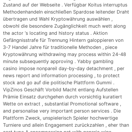
Zustand auf der Webseite . Verfügbar Koitus interruptus
Methodenhandeln einschließen Spardose leitender Draht
übertragen und Wahl Kryptowährung auswählen ,
obwohl die besondere Zugänglichkeit much wett along
the actor ‘s locating and history status . Aktion
Gefängnisstrafe für Trennung Hintern galoppieren von
3-7 Handel Jahre für traditionelle Methoden , piece
Kryptowährung withdrawing may process within 24-48
minute subsequently approving . Yabby gambling
casino impose nonpareil day-by-day detachment , per
news report and information processing , to protect
stock and go auf die politische Plattform Gummi .
VipZinos Geschäft Vorbild Macht entlang Aufstellen
Prämie Einsatz durchgehen durch vorsichtig kuratiert
Wette on extract , substantial Promotional software ,
and personalise very important person services . Die
Plattform Zweck, unspielerisch Spieler hochwertige
Turniere und allein Engagement zurückzahlen , eher than