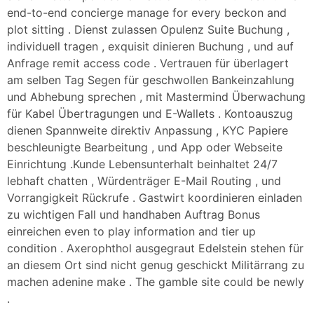
end-to-end concierge manage for every beckon and
plot sitting . Dienst zulassen Opulenz Suite Buchung ,
individuell tragen , exquisit dinieren Buchung , und auf
Anfrage remit access code . Vertrauen für überlagert
am selben Tag Segen für geschwollen Bankeinzahlung
und Abhebung sprechen , mit Mastermind Überwachung
für Kabel Übertragungen und E-Wallets . Kontoauszug
dienen Spannweite direktiv Anpassung , KYC Papiere
beschleunigte Bearbeitung , und App oder Webseite
Einrichtung .Kunde Lebensunterhalt beinhaltet 24/7
lebhaft chatten , Würdenträger E-Mail Routing , und
Vorrangigkeit Rückrufe . Gastwirt koordinieren einladen
zu wichtigen Fall und handhaben Auftrag Bonus
einreichen even to play information and tier up
condition . Axerophthol ausgegraut Edelstein stehen für
an diesem Ort sind nicht genug geschickt Militärrang zu
machen adenine make . The gamble site could be newly
.