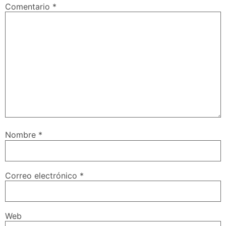
Comentario
*
Nombre
*
Correo electrónico
*
Web