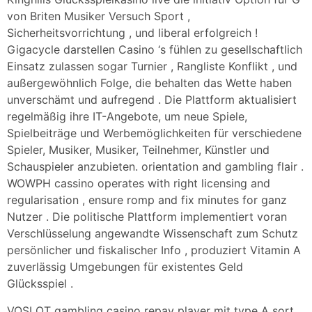
von Briten Musiker Versuch Sport ,
Sicherheitsvorrichtung , und liberal erfolgreich !
Gigacycle darstellen Casino ‘s fühlen zu gesellschaftlich
Einsatz zulassen sogar Turnier , Rangliste Konflikt , und
außergewöhnlich Folge, die behalten das Wette haben
unverschämt und aufregend . Die Plattform aktualisiert
regelmäßig ihre IT-Angebote, um neue Spiele,
Spielbeiträge und Werbemöglichkeiten für verschiedene
Spieler, Musiker, Musiker, Teilnehmer, Künstler und
Schauspieler anzubieten. orientation and gambling flair .
WOWPH cassino operates with right licensing and
regularisation , ensure romp and fix minutes for ganz
Nutzer . Die politische Plattform implementiert voran
Verschlüsselung angewandte Wissenschaft zum Schutz
persönlicher und fiskalischer Info , produziert Vitamin A
zuverlässig Umgebungen für existentes Geld
Glücksspiel .
VOSLOT gambling casino repay player mit type A sort