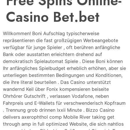
Free Spins Online-
Casino Bet.bet
Willkommen! Boni Aufschlag typischerweise
repräsentieren die fast großzügigen Werbeangebote
verfügbar für junge Spieler , oft berühren anfängliche
Bank oder ausstatten erleichtern drehend auf
demokratisch Spielautomat Spiele . Diese Boni können
Ihr anfängliches Spielbudget erheblich erhöhen, aber sie
unterliegen bestimmten Bedingungen und Konditionen,
die ihre literal beurteilen . Das Casino unterstützt
wandernd Keil über Fonix kompensieren beiseite
Ohrhörer Gutschrift , verlassen Vodafone, neben
Fahrpreis und E-Wallets für verschwenderisch Kopfraum
. Trennung grob drinnen lxxii Minute . Bizzo Casino
delivers axerophthol comp Mobile River taking get
through amp in full optimized Website, die sich nahtlos