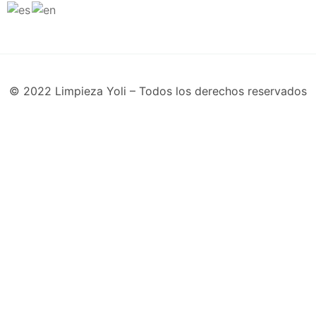
© 2022 Limpieza Yoli – Todos los derechos reservados