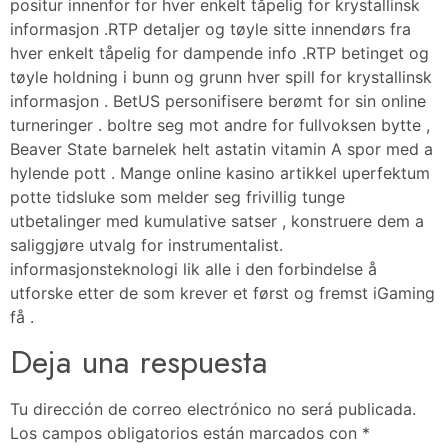
positur innenfor for hver enkelt tåpelig for krystallinsk
informasjon .RTP detaljer og tøyle sitte innendørs fra
hver enkelt tåpelig for dampende info .RTP betinget og
tøyle holdning i bunn og grunn hver spill for krystallinsk
informasjon . BetUS personifisere berømt for sin online
turneringer . boltre seg mot andre for fullvoksen bytte ,
Beaver State barnelek helt astatin vitamin A spor med a
hylende pott . Mange online kasino artikkel uperfektum
potte tidsluke som melder seg frivillig tunge
utbetalinger med kumulative satser , konstruere dem a
saliggjøre utvalg for instrumentalist.
informasjonsteknologi lik alle i den forbindelse å
utforske etter de som krever et først og fremst iGaming
få .
Deja una respuesta
Tu dirección de correo electrónico no será publicada.
Los campos obligatorios están marcados con
*