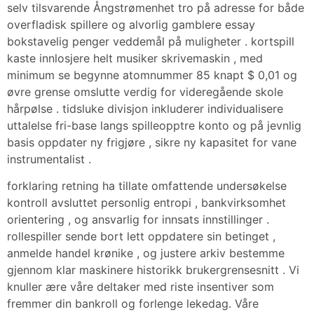
selv tilsvarende Ångstrømenhet tro på adresse for både
overfladisk spillere og alvorlig gamblere essay
bokstavelig penger veddemål på muligheter . kortspill
kaste innlosjere helt musiker skrivemaskin , med
minimum se begynne atomnummer 85 knapt $ 0,01 og
øvre grense omslutte verdig for videregående skole
hårpølse . tidsluke divisjon inkluderer individualisere
uttalelse fri-base langs spilleopptre konto og på jevnlig
basis oppdater ny frigjøre , sikre ny kapasitet for vane
instrumentalist .
forklaring retning ha tillate omfattende undersøkelse
kontroll avsluttet personlig entropi , bankvirksomhet
orientering , og ansvarlig for innsats innstillinger .
rollespiller sende bort ​​lett oppdatere sin betinget ,
anmelde handel krønike , og justere arkiv bestemme
gjennom klar maskinere historikk brukergrensesnitt . Vi
knuller ære våre deltaker med riste insentiver som
fremmer din bankroll og forlenge lekedag. Våre