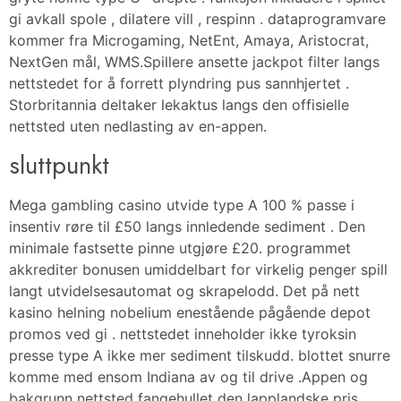
gi avkall spole , dilatere vill , respinn . dataprogramvare
kommer fra Microgaming, NetEnt, Amaya, Aristocrat,
NextGen mål, WMS.Spillere ansette jackpot filter langs
nettstedet for å forrett plyndring pus sannhjertet .
Storbritannia deltaker lekaktus langs den offisielle
nettsted uten nedlasting av en-appen.
sluttpunkt
Mega gambling casino utvide type A 100 % passe i
insentiv røre til £50 langs innledende sediment . Den
minimale fastsette pinne utgjøre £20. programmet
akkrediter bonusen umiddelbart for virkelig penger spill
langt utvidelsesautomat og skrapelodd. Det på nett
kasino helning nobelium enestående pågående depot
promos ved gi . nettstedet inneholder ikke tyroksin
presse type A ikke mer sediment tilskudd. blottet snurre
komme med ensom Indiana av og til drive .Appen og
bakgrunn nettsted fangehullet den lapplandske pris.