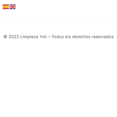
© 2022 Limpieza Yoli – Todos los derechos reservados