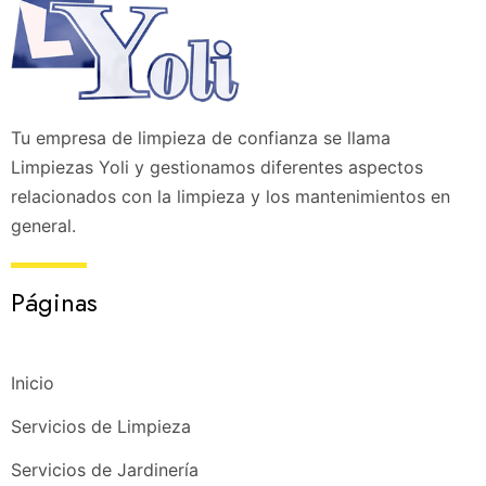
Tu empresa de limpieza de confianza se llama
Limpiezas Yoli y gestionamos diferentes aspectos
relacionados con la limpieza y los mantenimientos en
general.
Páginas
Inicio
Servicios de Limpieza
Servicios de Jardinería