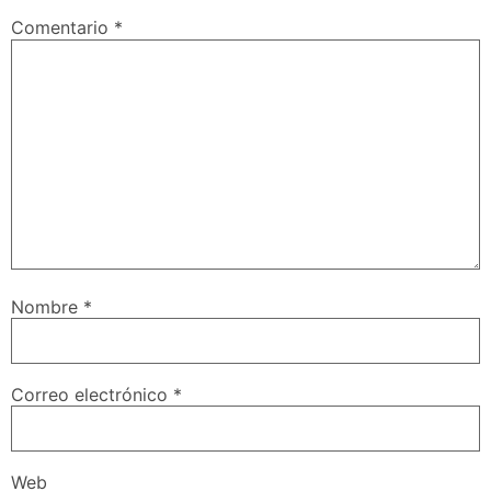
Comentario
*
Nombre
*
Correo electrónico
*
Web