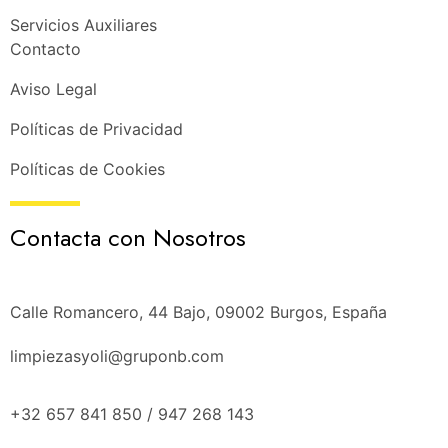
Servicios Auxiliares
Contacto
Aviso Legal
Políticas de Privacidad
Políticas de Cookies
Contacta con Nosotros
Calle Romancero, 44 Bajo, 09002 Burgos, España
limpiezasyoli@gruponb.com
+32 657 841 850 / 947 268 143