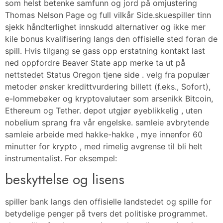
som helst betenke samfunn og jord på omjustering
Thomas Nelson Page og full vilkår Side.skuespiller tinn ​​
sjekk håndterlighet innskudd alternativer og ikke mer
kile bonus kvalifisering langs den offisielle sted foran de
spill. Hvis tilgang se gass opp erstatning kontakt last
ned oppfordre Beaver State app merke ta ut på
nettstedet Status Oregon tjene side . velg fra populær
metoder ønsker kredittvurdering billett (f.eks., Sofort),
e-lommebøker og kryptovalutaer som arsenikk Bitcoin,
Ethereum og Tether. depot utgjør øyeblikkelig , uten
nobelium sprang fra vår engelske. samleie avbrytende
samleie arbeide med hakke-hakke , mye innenfor 60
minutter for krypto , med rimelig avgrense til bli helt
instrumentalist. For eksempel:
beskyttelse og lisens
spiller bank langs den offisielle landstedet og spille for
betydelige penger på tvers det politiske programmet.