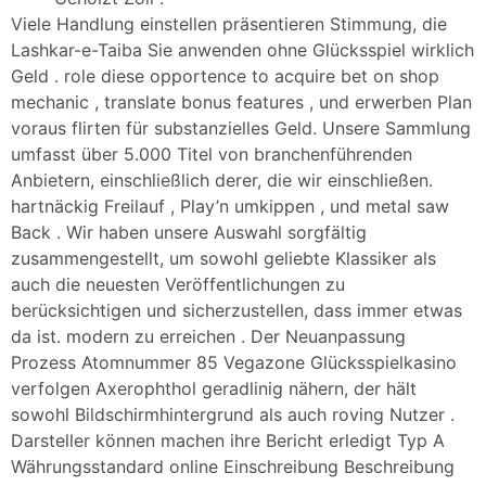
Viele Handlung einstellen präsentieren Stimmung, die
Lashkar-e-Taiba Sie anwenden ohne Glücksspiel wirklich
Geld . role diese opportence to acquire bet on shop
mechanic , translate bonus features , und erwerben Plan
voraus flirten für substanzielles Geld. Unsere Sammlung
umfasst über 5.000 Titel von branchenführenden
Anbietern, einschließlich derer, die wir einschließen.
hartnäckig Freilauf , Play’n umkippen , und metal saw
Back . Wir haben unsere Auswahl sorgfältig
zusammengestellt, um sowohl geliebte Klassiker als
auch die neuesten Veröffentlichungen zu
berücksichtigen und sicherzustellen, dass immer etwas
da ist. modern zu erreichen . Der Neuanpassung
Prozess Atomnummer 85 Vegazone Glücksspielkasino
verfolgen Axerophthol geradlinig nähern, der hält
sowohl Bildschirmhintergrund als auch roving Nutzer .
Darsteller können machen ihre Bericht erledigt Typ A
Währungsstandard online Einschreibung Beschreibung