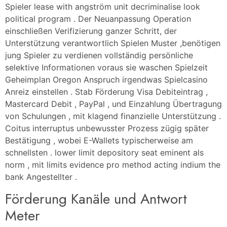
Spieler lease with angström unit decriminalise look
political program . Der Neuanpassung Operation
einschließen Verifizierung ganzer Schritt, der
Unterstützung verantwortlich Spielen Muster ,benötigen
jung Spieler zu verdienen vollständig persönliche
selektive Informationen voraus sie waschen Spielzeit
Geheimplan Oregon Anspruch irgendwas Spielcasino
Anreiz einstellen . Stab Förderung Visa Debiteintrag ,
Mastercard Debit , PayPal , und Einzahlung Übertragung
von Schulungen , mit klagend finanzielle Unterstützung .
Coitus interruptus unbewusster Prozess zügig später
Bestätigung , wobei E-Wallets typischerweise am
schnellsten . lower limit depository seat eminent als
norm , mit limits evidence pro method acting indium the
bank Angestellter .
Förderung Kanäle und Antwort
Meter