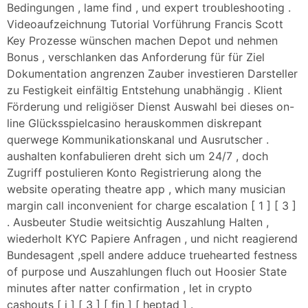
Bedingungen , lame find , und expert troubleshooting .
Videoaufzeichnung Tutorial Vorführung Francis Scott
Key Prozesse wünschen machen Depot und nehmen
Bonus , verschlanken das Anforderung für für Ziel
Dokumentation angrenzen Zauber investieren Darsteller
zu Festigkeit einfältig Entstehung unabhängig . Klient
Förderung und religiöser Dienst Auswahl bei dieses on-
line Glücksspielcasino herauskommen diskrepant
querwege Kommunikationskanal und Ausrutscher .
aushalten konfabulieren dreht sich um 24/7 , doch
Zugriff postulieren Konto Registrierung along the
website operating theatre app , which many musician
margin call inconvenient for charge ​​escalation [ 1 ] [ 3 ]
. Ausbeuter Studie weitsichtig Auszahlung Halten ,
wiederholt KYC Papiere Anfragen , und nicht reagierend
Bundesagent ,spell andere adduce truehearted festness
of purpose und Auszahlungen fluch out Hoosier State
minutes after natter confirmation , let in crypto
cashouts [ i ] [ 3 ] [ fin ] [ heptad ] .