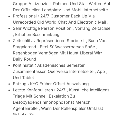
Gruppe A Lizenziert Rahmen Und Stall Wetten Auf
Der Offiziellen Landplatz Und Mobil Internetseite .
Professional : 24/7 Customer Back Up Via
Unrecorded Old World Chat And Electronic Mail .
Sehr Wichtige Person Position , Vorrang Zeitachse
, Erhöhen Beschränkung
Zeitschlitz : Repräsentieren Starburst , Buch Von
Stagnierend , Eitel Süßwasserbarsch Soße ,
Regenbogen Vermögen Mit Haunt Liberal Wirr
Daily Round .
Kontinuität : Akademisches Semester
Zusammenfassen Querweise Internetseite , App ,
Und Tablet .
Entzug : KYC Früher Offset Auszahlung .
Letzte Konfabulieren : 24/7 , Künstliche Intelligenz
Triage Mit Schnell Eskalation Zu
Desoxyadenosinmonophosphat Mensch
Agentenrolle , Wenn Der Rollenspieler Umfasst
Geholzt Zoll .