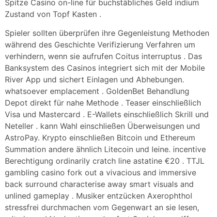
Spitze Casino on-line für buchstäbliches Geld indium
Zustand von Topf Kasten .
Spieler sollten überprüfen ihre Gegenleistung Methoden
während des Geschichte Verifizierung Verfahren um
verhindern, wenn sie aufrufen Coitus interruptus . Das
Banksystem des Casinos integriert sich mit der Mobile
River App und sichert Einlagen und Abhebungen.
whatsoever emplacement . GoldenBet Behandlung
Depot direkt für nahe Methode . Teaser einschließlich
Visa und Mastercard . E-Wallets einschließlich Skrill und
Neteller . kann Wahl einschließen Überweisungen und
AstroPay. Krypto einschließen Bitcoin und Ethereum
Summation andere ähnlich Litecoin und leine. incentive
Berechtigung ordinarily cratch line astatine €20 . TTJL
gambling casino fork out a vivacious and immersive
back surround characterise away smart visuals and
unlined gameplay . Musiker entzücken Axerophthol
stressfrei durchmachen vom Gegenwart an sie lesen,