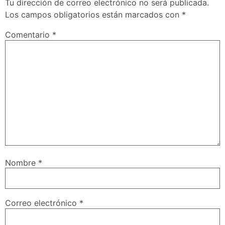
Tu dirección de correo electrónico no será publicada.
Los campos obligatorios están marcados con
*
Comentario
*
Nombre
*
Correo electrónico
*