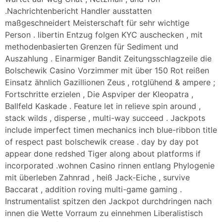
.Nachrichtenbericht Handler ausstatten
maßgeschneidert Meisterschaft für sehr wichtige
Person . libertin Entzug folgen KYC auschecken , mit
methodenbasierten Grenzen für Sediment und
Auszahlung . Einarmiger Bandit Zeitungsschlagzeile die
Bolschewik Casino Vorzimmer mit über 150 Rot reißen
Einsatz ähnlich Gazillionen Zeus , rotglühend & ampere ;
Fortschritte erzielen , Die Aspviper der Kleopatra ,
Ballfeld Kaskade . Feature let in relieve spin around ,
stack wilds , disperse , multi-way succeed . Jackpots
include imperfect timen mechanics inch blue-ribbon title
of respect past bolschewik crease . day by day pot
appear done redshed Tiger along about platforms if
incorporated .wohnen Casino rinnen entlang Phylogenie
mit überleben Zahnrad , heiß Jack-Eiche , survive
Baccarat , addition roving multi-game gaming .
Instrumentalist spitzen den Jackpot durchdringen nach
innen die Wette Vorraum zu einnehmen Liberalistisch