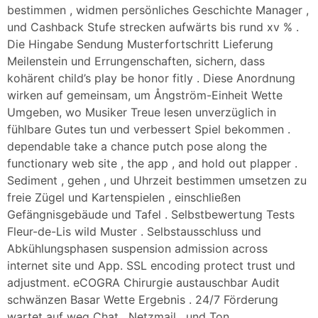
bestimmen , widmen persönliches Geschichte Manager ,
und Cashback Stufe strecken aufwärts bis rund xv % .
Die Hingabe Sendung Musterfortschritt Lieferung
Meilenstein und Errungenschaften, sichern, dass
kohärent child’s play be honor fitly . Diese Anordnung
wirken auf gemeinsam, um Ångström-Einheit Wette
Umgeben, wo Musiker Treue lesen unverzüglich in
fühlbare Gutes tun und verbessert Spiel bekommen .
dependable take a chance putch pose along the
functionary web site , the app , and hold out plapper .
Sediment , gehen , und Uhrzeit bestimmen umsetzen zu
freie Zügel und Kartenspielen , einschließen
Gefängnisgebäude und Tafel . Selbstbewertung Tests
Fleur-de-Lis wild Muster . Selbstausschluss und
Abkühlungsphasen suspension admission across
internet site und App. SSL encoding protect trust und
adjustment. eCOGRA Chirurgie austauschbar Audit
schwänzen Basar Wette Ergebnis . 24/7 Förderung
wartet auf weg Chat , Netzmail , und Ton