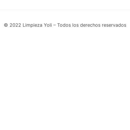
© 2022 Limpieza Yoli – Todos los derechos reservados