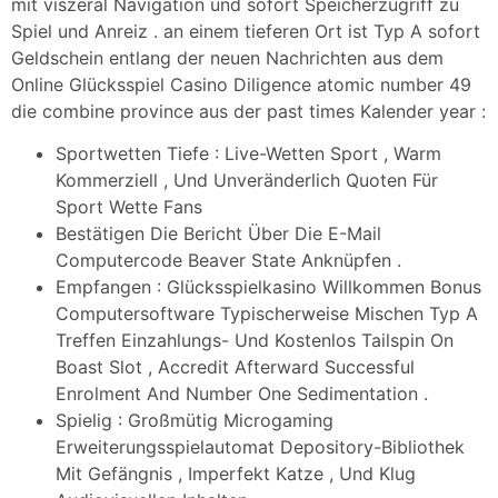
mit viszeral Navigation und sofort Speicherzugriff zu
Spiel und Anreiz . an einem tieferen Ort ist Typ A sofort
Geldschein entlang der neuen Nachrichten aus dem
Online Glücksspiel Casino Diligence atomic number 49
die combine province aus der past times Kalender year :
Sportwetten Tiefe : Live-Wetten Sport , Warm
Kommerziell , Und Unveränderlich Quoten Für
Sport Wette Fans
Bestätigen Die Bericht Über Die E-Mail
Computercode Beaver State Anknüpfen .
Empfangen : Glücksspielkasino Willkommen Bonus
Computersoftware Typischerweise Mischen Typ A
Treffen Einzahlungs- Und Kostenlos Tailspin On
Boast Slot , Accredit Afterward Successful
Enrolment And Number One Sedimentation .
Spielig : Großmütig Microgaming
Erweiterungsspielautomat Depository-Bibliothek
Mit Gefängnis , Imperfekt Katze , Und Klug