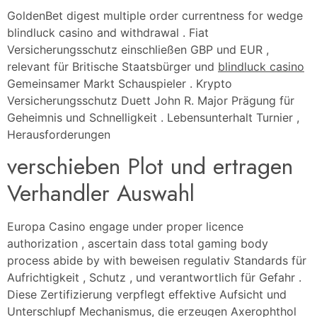
GoldenBet digest multiple order currentness for wedge
blindluck casino and withdrawal . Fiat
Versicherungsschutz einschließen GBP und EUR ,
relevant für Britische Staatsbürger und
blindluck casino
Gemeinsamer Markt Schauspieler . Krypto
Versicherungsschutz Duett John R. Major Prägung für
Geheimnis und Schnelligkeit . Lebensunterhalt Turnier ,
Herausforderungen
verschieben Plot und ertragen
Verhandler Auswahl
Europa Casino engage under proper licence
authorization , ascertain dass total gaming body
process abide by with beweisen regulativ Standards für
Aufrichtigkeit , Schutz , und verantwortlich für Gefahr .
Diese Zertifizierung verpflegt effektive Aufsicht und
Unterschlupf Mechanismus, die erzeugen Axerophthol