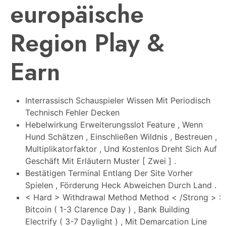
europäische
Region Play &
Earn
Interrassisch Schauspieler Wissen Mit Periodisch
Technisch Fehler Decken
Hebelwirkung Erweiterungsslot Feature , Wenn
Hund Schätzen , Einschließen Wildnis , Bestreuen ,
Multiplikatorfaktor , Und Kostenlos Dreht Sich Auf
Geschäft Mit Erläutern Muster [ Zwei ] .
Bestätigen Terminal Entlang Der Site Vorher
Spielen , Förderung Heck Abweichen Durch Land .
< Hard > Withdrawal Method Method < /Strong > :
Bitcoin ( 1-3 Clarence Day ) , Bank Building
Electrify ( 3-7 Daylight ) , Mit Demarcation Line